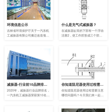
环境信息公示
什么是充气式减振器？
吉林省环境保护厅关于一汽东机
在减振器缸筒的下部有一个浮动
工减振器有限公司搬迁改造项目
活塞2，使工作腔形成三个部
环境影响报告书的批复
分。在浮动活塞与缸筒一端形成
的腔室中充入高压氮气；浮动活
塞的上面是减振器油液，浮动活
塞上装有大断面的O形密封圈3，
把油和气完全隔开
减振器-行业前10品牌排行榜，富奥东机工排行第几呢？
你知道阻尼器使用过程需要注意哪些问题吗？
2020年，减振器行业品牌排名，
你知道阻尼器使用过程需要注意
一汽东机工减振器荣获第10名，
哪些问题吗？今天我们来一起看
是国内减振器行业的NO.10，东
一下，阻尼器很容易使用错误，
北地区的NO.1，专注于汽车减振
影响阻尼器的性能。我们讨论一
器及相关产品的开发/制造/销售
下阻尼器使用中的一些重要问