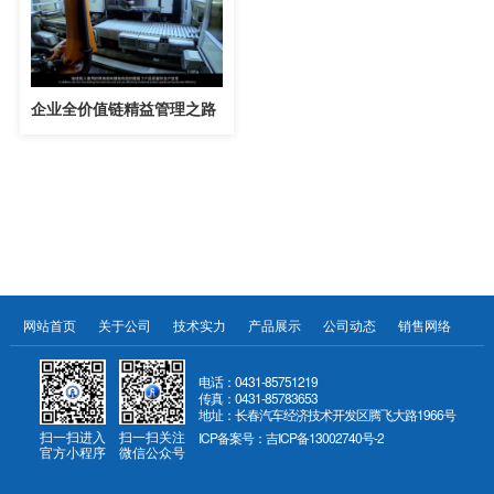
企业全价值链精益管理之路
网站首页
关于公司
技术实力
产品展示
公司动态
销售网络
服
电话：0431-85751219
传真：0431-85783653
地址：长春汽车经济技术开发区腾飞大路1966号
扫一扫进入
扫一扫关注
ICP备案号：吉ICP备13002740号-2
官方小程序
微信公众号